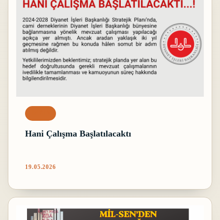
BASIN
Hani Çalışma Başlatılacaktı
19.05.2026