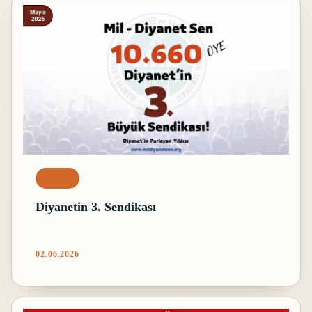
BASIN
Diyanetin 3. Sendikası
02.06.2026