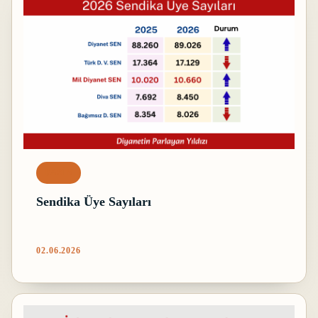
BASIN
Sendika Üye Sayıları
02.06.2026