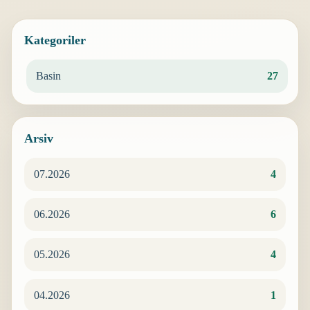
Kategoriler
Basin
27
Arsiv
07.2026
4
06.2026
6
05.2026
4
04.2026
1