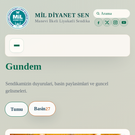
MIL DIYANET SEN
Manevi İlkeli Liyakatli Sendika
Menu
Gundem
Sendikamizin duyurulari, basin paylasimlari ve guncel
gelismeleri.
Basin
27
Tumu