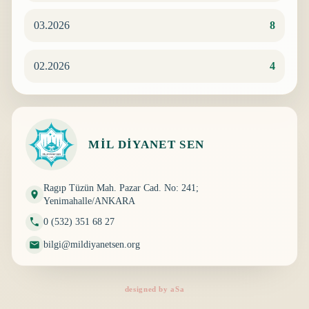
03.2026
8
02.2026
4
MIL DIYANET SEN
Ragıp Tüzün Mah. Pazar Cad. No: 241;
Yenimahalle/ANKARA
0 (532) 351 68 27
bilgi@mildiyanetsen.org
designed by aSa